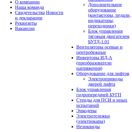
О компании
Дополнительное
Наша команда
оборудование
Свидетельства
Новости
(контакторы, педали,
и декларации
индикаторы,
Реквизиты
переходники)
Вакансии
Блок управления
тяговым двигателем
БУТД-1.01
Вентиляторы осевые и
центробежные
Инверторы ИД-А
(преобразователи
напряжения)
Оборудование для лифтов
Электроприводы
дверей лифта
Блок управления
гидропередачей БУГП
Стенды для ПСИ и иных
испытаний
Энкодеры
Электротележки
(электрокары)
Неликвиды