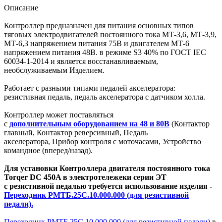
Описание
Контроллер предназначен для питания основных типов
тяговых электродвигателей постоянного тока МТ-3,6, МТ-3,9,
МТ-6,3 напряжением питания 75В и двигателем МТ-6
напряжением питания 48В. в режиме S3 40% по ГОСТ IEC
60034-1-2014 и является восстанавливаемым,
необслуживаемым Изделием.
Работает с разными типами педалей акселератора:
резистивная педаль, педаль акселератора с датчиком холла.
Контроллер может поставляться
с
дополнительным оборудованием на 48 и 80В
(Контактор
главный, Контактор реверсивный, Педаль
акселератора, Прибор контроля с моточасами, Устройство
командное (вперед/назад).
Для установки Контроллера двигателя постоянного тока
Torqer DC 450A в электротележеки серии ЭТ
с
резистивной педалью требуется использование
изделия -
Переходник РМТБ.25С.10.000.000 (для резистивной
педали).
Переходник РМТБ.25С.10.000.000 (для резистивной педали)
в