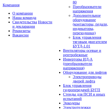
80
Компания
Преобразователи
напряжения
О компании
Дополнительное
Наша команда
оборудование
Свидетельства
Новости
(контакторы, педали,
и декларации
индикаторы,
Реквизиты
переходники)
Вакансии
Блок управления
тяговым двигателем
БУТД-1.01
Вентиляторы осевые и
центробежные
Инверторы ИД-А
(преобразователи
напряжения)
Оборудование для лифтов
Электроприводы
дверей лифта
Блок управления
гидропередачей БУГП
Стенды для ПСИ и иных
испытаний
Энкодеры
Электротележки