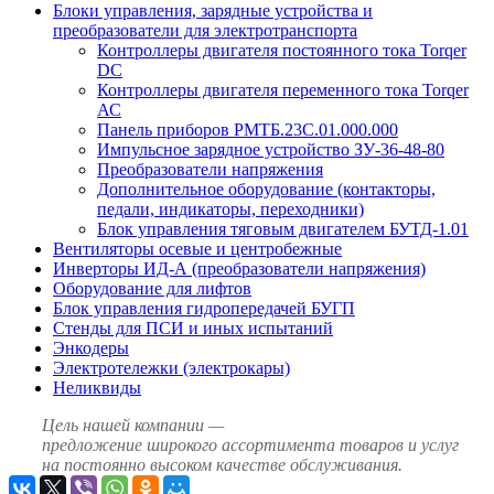
Блоки управления, зарядные устройства и
преобразователи для электротранспорта
Контроллеры двигателя постоянного тока Torqer
DC
Контроллеры двигателя переменного тока Torqer
АС
Панель приборов РМТБ.23С.01.000.000
Импульсное зарядное устройство ЗУ-36-48-80
Преобразователи напряжения
Дополнительное оборудование (контакторы,
педали, индикаторы, переходники)
Блок управления тяговым двигателем БУТД-1.01
Вентиляторы осевые и центробежные
Инверторы ИД-А (преобразователи напряжения)
Оборудование для лифтов
Блок управления гидропередачей БУГП
Стенды для ПСИ и иных испытаний
Энкодеры
Электротележки (электрокары)
Неликвиды
Цель нашей компании —
предложение широкого ассортимента товаров и услуг
на постоянно высоком качестве обслуживания.