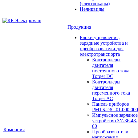
(электрокары)
Неликвиды
Продукция
Блоки управления,
зарядные устройства и
преобразователи для
электротранспорта
Контроллеры
двигателя
постоянного тока
Torqer DC
Контроллеры
двигателя
переменного тока
Torqer АС
Панель приборов
РМТБ.23С.01.000.000
Импульсное зарядное
устройство ЗУ-36-48-
80
Компания
Преобразователи
напряжения