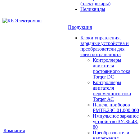
(электрокары)
Неликвиды
Продукция
Блоки управления,
зарядные устройства и
преобразователи для
электротранспорта
Контроллеры
двигателя
постоянного тока
Torqer DC
Контроллеры
двигателя
переменного тока
Torqer АС
Панель приборов
РМТБ.23С.01.000.000
Импульсное зарядное
устройство ЗУ-36-48-
80
Компания
Преобразователи
напряжения