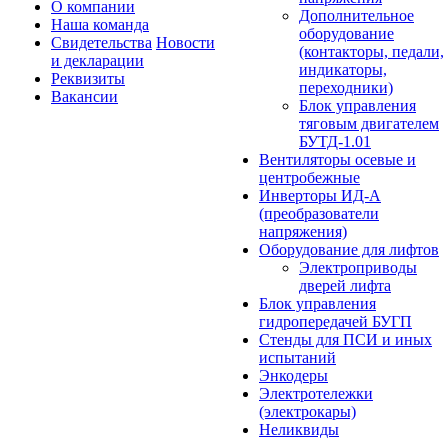
О компании
Дополнительное
Наша команда
оборудование
Свидетельства
Новости
(контакторы, педали,
и декларации
индикаторы,
Реквизиты
переходники)
Вакансии
Блок управления
тяговым двигателем
БУТД-1.01
Вентиляторы осевые и
центробежные
Инверторы ИД-А
(преобразователи
напряжения)
Оборудование для лифтов
Электроприводы
дверей лифта
Блок управления
гидропередачей БУГП
Стенды для ПСИ и иных
испытаний
Энкодеры
Электротележки
(электрокары)
Неликвиды