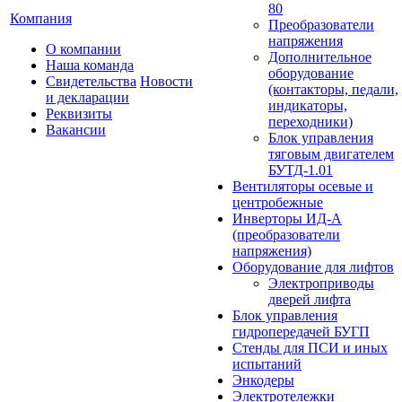
80
Компания
Преобразователи
напряжения
О компании
Дополнительное
Наша команда
оборудование
Свидетельства
Новости
(контакторы, педали,
и декларации
индикаторы,
Реквизиты
переходники)
Вакансии
Блок управления
тяговым двигателем
БУТД-1.01
Вентиляторы осевые и
центробежные
Инверторы ИД-А
(преобразователи
напряжения)
Оборудование для лифтов
Электроприводы
дверей лифта
Блок управления
гидропередачей БУГП
Стенды для ПСИ и иных
испытаний
Энкодеры
Электротележки