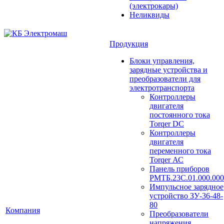
(электрокары)
Неликвиды
Продукция
Блоки управления,
зарядные устройства и
преобразователи для
электротранспорта
Контроллеры
двигателя
постоянного тока
Torqer DC
Контроллеры
двигателя
переменного тока
Torqer АС
Панель приборов
РМТБ.23С.01.000.000
Импульсное зарядное
устройство ЗУ-36-48-
80
Компания
Преобразователи
напряжения