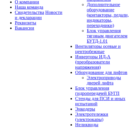
О компании
Дополнительное
Наша команда
оборудование
Свидетельства
Новости
(контакторы, педали,
и декларации
индикаторы,
Реквизиты
переходники)
Вакансии
Блок управления
тяговым двигателем
БУТД-1.01
Вентиляторы осевые и
центробежные
Инверторы ИД-А
(преобразователи
напряжения)
Оборудование для лифтов
Электроприводы
дверей лифта
Блок управления
гидропередачей БУГП
Стенды для ПСИ и иных
испытаний
Энкодеры
Электротележки
(электрокары)
Неликвиды