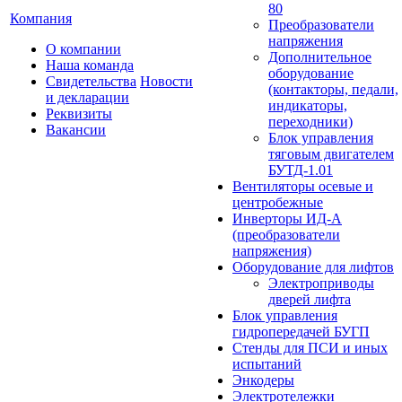
80
Компания
Преобразователи
напряжения
О компании
Дополнительное
Наша команда
оборудование
Свидетельства
Новости
(контакторы, педали,
и декларации
индикаторы,
Реквизиты
переходники)
Вакансии
Блок управления
тяговым двигателем
БУТД-1.01
Вентиляторы осевые и
центробежные
Инверторы ИД-А
(преобразователи
напряжения)
Оборудование для лифтов
Электроприводы
дверей лифта
Блок управления
гидропередачей БУГП
Стенды для ПСИ и иных
испытаний
Энкодеры
Электротележки