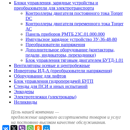
Блоки управления, зарядные устройства и
преобразователи для электротранспорта
Контроллеры двигателя постоянного тока Torqer
DC
Контроллеры двигателя переменного тока Torqer
АС
Панель приборов РМТБ.23С.01.000.000
Импульсное зарядное устройство ЗУ-36-48-80
Преобразователи напряжения
Дополнительное оборудование (контакторы,
педали, индикаторы, переходники)
Блок управления тяговым двигателем БУТД-1.01
Вентиляторы осевые и центробежные
Инверторы ИД-А (преобразователи напряжения)
Оборудование для лифтов
Блок управления гидропередачей БУГП
Стенды для ПСИ и иных испытаний
Энкодеры
Электротележки (электрокары)
Неликвиды
Цель нашей компании —
предложение широкого ассортимента товаров и услуг
на постоянно высоком качестве обслуживания.