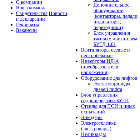
О компании
Дополнительное
Наша команда
оборудование
Свидетельства
Новости
(контакторы, педали,
и декларации
индикаторы,
Реквизиты
переходники)
Вакансии
Блок управления
тяговым двигателем
БУТД-1.01
Вентиляторы осевые и
центробежные
Инверторы ИД-А
(преобразователи
напряжения)
Оборудование для лифтов
Электроприводы
дверей лифта
Блок управления
гидропередачей БУГП
Стенды для ПСИ и иных
испытаний
Энкодеры
Электротележки
(электрокары)
Неликвиды