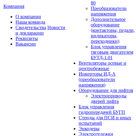
80
Компания
Преобразователи
напряжения
О компании
Дополнительное
Наша команда
оборудование
Свидетельства
Новости
(контакторы, педали,
и декларации
индикаторы,
Реквизиты
переходники)
Вакансии
Блок управления
тяговым двигателем
БУТД-1.01
Вентиляторы осевые и
центробежные
Инверторы ИД-А
(преобразователи
напряжения)
Оборудование для лифтов
Электроприводы
дверей лифта
Блок управления
гидропередачей БУГП
Стенды для ПСИ и иных
испытаний
Энкодеры
Электротележки