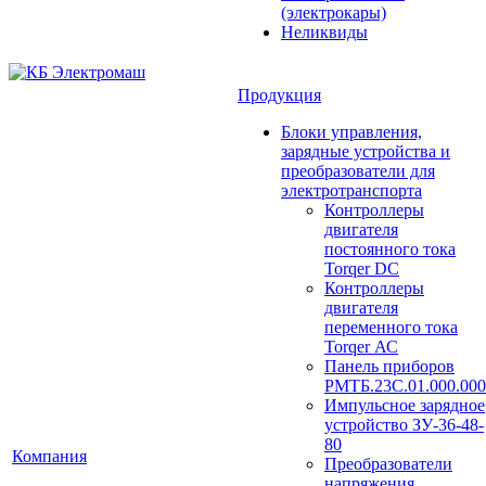
(электрокары)
Неликвиды
Продукция
Блоки управления,
зарядные устройства и
преобразователи для
электротранспорта
Контроллеры
двигателя
постоянного тока
Torqer DC
Контроллеры
двигателя
переменного тока
Torqer АС
Панель приборов
РМТБ.23С.01.000.000
Импульсное зарядное
устройство ЗУ-36-48-
80
Компания
Преобразователи
напряжения