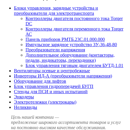
Блоки управления, зарядные устройства и
преобразователи для электротранспорта
Контроллеры двигателя постоянного тока Torqer
DC
Контроллеры двигателя переменного тока Torqer
АС
Панель приборов РМТБ.23С.01.000.000
Импульсное зарядное устройство ЗУ-36-48-80
Преобразователи напряжения
Дополнительное оборудование (контакторы,
педали, индикаторы, переходники)
Блок управления тяговым двигателем БУТД-1.01
Вентиляторы осевые и центробежные
Инверторы ИД-А (преобразователи напряжения)
Оборудование для лифтов
Блок управления гидропередачей БУГП
Стенды для ПСИ и иных испытаний
Энкодеры
Электротележки (электрокары)
Неликвиды
Цель нашей компании —
предложение широкого ассортимента товаров и услуг
на постоянно высоком качестве обслуживания.