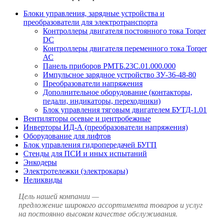
Блоки управления, зарядные устройства и
преобразователи для электротранспорта
Контроллеры двигателя постоянного тока Torqer
DC
Контроллеры двигателя переменного тока Torqer
АС
Панель приборов РМТБ.23С.01.000.000
Импульсное зарядное устройство ЗУ-36-48-80
Преобразователи напряжения
Дополнительное оборудование (контакторы,
педали, индикаторы, переходники)
Блок управления тяговым двигателем БУТД-1.01
Вентиляторы осевые и центробежные
Инверторы ИД-А (преобразователи напряжения)
Оборудование для лифтов
Блок управления гидропередачей БУГП
Стенды для ПСИ и иных испытаний
Энкодеры
Электротележки (электрокары)
Неликвиды
Цель нашей компании —
предложение широкого ассортимента товаров и услуг
на постоянно высоком качестве обслуживания.