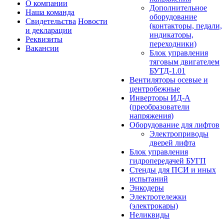
О компании
Дополнительное
Наша команда
оборудование
Свидетельства
Новости
(контакторы, педали,
и декларации
индикаторы,
Реквизиты
переходники)
Вакансии
Блок управления
тяговым двигателем
БУТД-1.01
Вентиляторы осевые и
центробежные
Инверторы ИД-А
(преобразователи
напряжения)
Оборудование для лифтов
Электроприводы
дверей лифта
Блок управления
гидропередачей БУГП
Стенды для ПСИ и иных
испытаний
Энкодеры
Электротележки
(электрокары)
Неликвиды