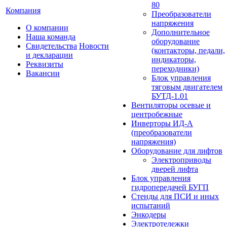
80
Компания
Преобразователи
напряжения
О компании
Дополнительное
Наша команда
оборудование
Свидетельства
Новости
(контакторы, педали,
и декларации
индикаторы,
Реквизиты
переходники)
Вакансии
Блок управления
тяговым двигателем
БУТД-1.01
Вентиляторы осевые и
центробежные
Инверторы ИД-А
(преобразователи
напряжения)
Оборудование для лифтов
Электроприводы
дверей лифта
Блок управления
гидропередачей БУГП
Стенды для ПСИ и иных
испытаний
Энкодеры
Электротележки