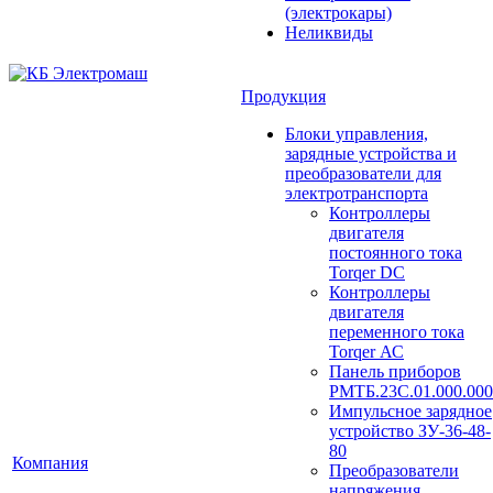
(электрокары)
Неликвиды
Продукция
Блоки управления,
зарядные устройства и
преобразователи для
электротранспорта
Контроллеры
двигателя
постоянного тока
Torqer DC
Контроллеры
двигателя
переменного тока
Torqer АС
Панель приборов
РМТБ.23С.01.000.000
Импульсное зарядное
устройство ЗУ-36-48-
80
Компания
Преобразователи
напряжения