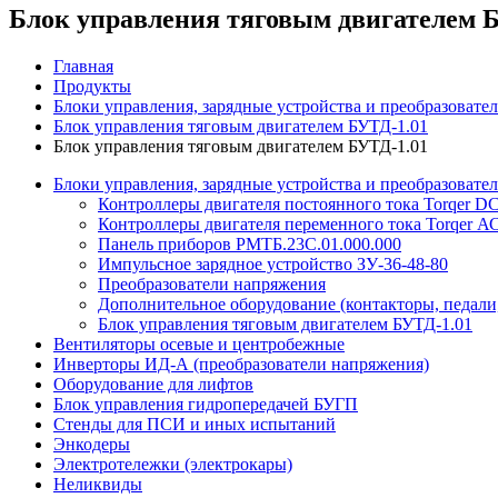
Блок управления тяговым двигателем 
Главная
Продукты
Блоки управления, зарядные устройства и преобразовател
Блок управления тяговым двигателем БУТД-1.01
Блок управления тяговым двигателем БУТД-1.01
Блоки управления, зарядные устройства и преобразовател
Контроллеры двигателя постоянного тока Torqer D
Контроллеры двигателя переменного тока Torqer А
Панель приборов РМТБ.23С.01.000.000
Импульсное зарядное устройство ЗУ-36-48-80
Преобразователи напряжения
Дополнительное оборудование (контакторы, педали
Блок управления тяговым двигателем БУТД-1.01
Вентиляторы осевые и центробежные
Инверторы ИД-А (преобразователи напряжения)
Оборудование для лифтов
Блок управления гидропередачей БУГП
Стенды для ПСИ и иных испытаний
Энкодеры
Электротележки (электрокары)
Неликвиды