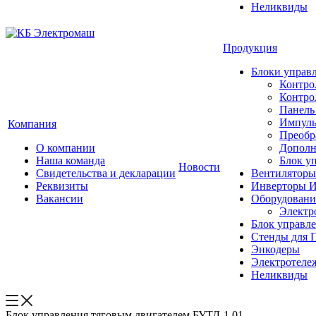
Неликвиды
Продукция
Блоки управл
Контро
Контро
Панель
Импуль
Компания
Преобр
О компании
Дополн
Наша команда
Блок у
Новости
Свидетельства и декларации
Вентиляторы
Реквизиты
Инверторы И
Вакансии
Оборудовани
Электр
Блок управл
Стенды для 
Энкодеры
Электротеле
Неликвиды
Блок управления тяговым двигателем БУТД-1.01