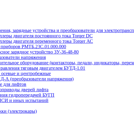
ения, зарядные устройства и преобразователи для электротранс
ллеры двигателя постоянного тока Torqer DC
ллеры двигателя переменного тока Torqer АС
 приборов РМТБ.23С.01.000.000
сное зарядное устройство ЗУ-36-48-80
азователи напряжения
ительное оборудование (контакторы, педали, индикаторы, перех
правления тяговым двигателем БУТД-1.01
 осевые и центробежные
Д-А (преобразователи напряжения)
е для лифтов
оприводы дверей лифта
ения гидропередачей БУГП
ПСИ и иных испытаний
жки (электрокары)