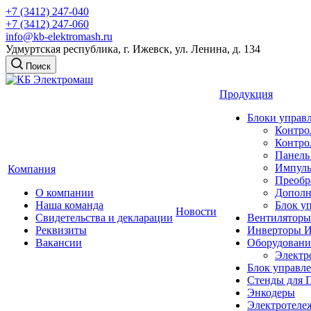
+7 (3412) 247-040
+7 (3412) 247-060
info@kb-elektromash.ru
Удмуртская республика, г. Ижевск, ул. Ленина, д. 134
Поиск
Продукция
Блоки управл
Контро
Контро
Панель
Импуль
Компания
Преобр
О компании
Дополн
Наша команда
Блок у
Новости
Свидетельства и декларации
Вентиляторы
Реквизиты
Инверторы И
Вакансии
Оборудовани
Электр
Блок управл
Стенды для 
Энкодеры
Электротеле