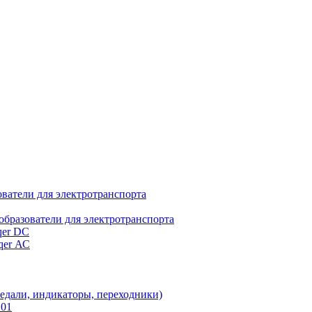
ователи для электротранспорта
образователи для электротранспорта
qer DC
qer АС
едали, индикаторы, переходники)
.01